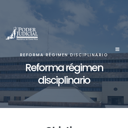
Nota:
este
sitio
web
incluye
un
sistema
REFORMA RÉGIMEN DISCIPLINARIO
de
Reforma régimen
accesibilidad.
disciplinario